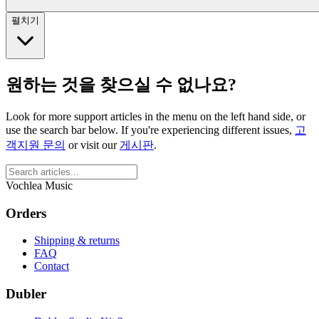
펼치기
원하는 것을 찾으실 수 없나요?
Look for more support articles in the menu on the left hand side, or
use the search bar below. If you're experiencing different issues,
고
객지원 문의
or visit our
게시판
.
Vochlea Music
Orders
Shipping & returns
FAQ
Contact
Dubler