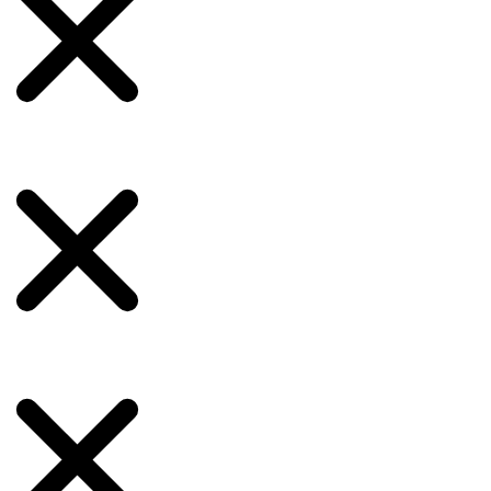
No
No