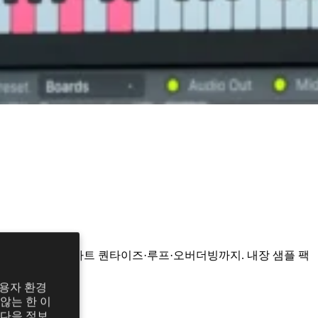
동 감지하고, 스마트 퀀타이즈·루프·오버더빙까지. 내장 샘플 팩
사용자 환경
않는 한 이
 다음 정보