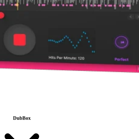
DubBox
No