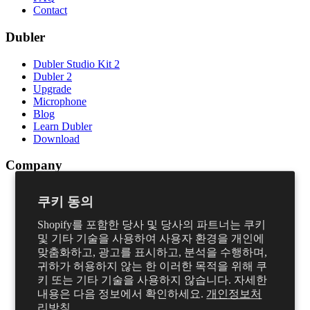
Contact
Dubler
Dubler Studio Kit 2
Dubler 2
Upgrade
Microphone
Blog
Learn Dubler
Download
Company
Terms & Conditions
쿠키 동의
Privacy policy
Cookies policy
Shopify를 포함한 당사 및 당사의 파트너는 쿠키
EULA
및 기타 기술을 사용하여 사용자 환경을 개인에
Careers
맞춤화하고, 광고를 표시하고, 분석을 수행하며,
Partners
귀하가 허용하지 않는 한 이러한 목적을 위해 쿠
Education
Retailers
키 또는 기타 기술을 사용하지 않습니다. 자세한
Find a store
내용은 다음 정보에서 확인하세요.
개인정보처
리방침