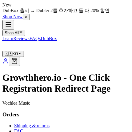
New
DubBox 출시 → Dubler 2를 추가하고 둘 다 20% 할인
Shop Now
×
Shop All
Learn
Reviews
FAQs
DubBox
🇰🇷
KO
Growthhero.io - One Click
Registration Redirect Page
Vochlea Music
Orders
Shipping & returns
FAQ